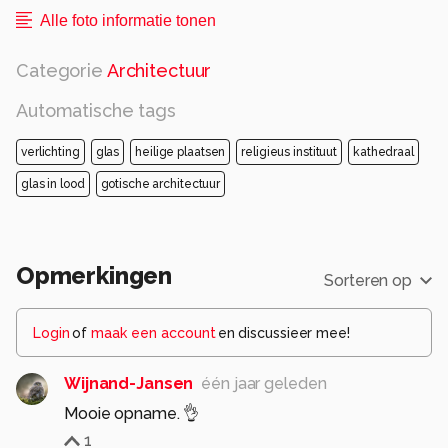
Alle foto informatie tonen
Categorie
Architectuur
Automatische tags
verlichting
glas
heilige plaatsen
religieus instituut
kathedraal
glas in lood
gotische architectuur
Opmerkingen
Sorteren op
Login
of
maak een account
en discussieer mee!
Wijnand-Jansen
één jaar geleden
Mooie opname. 👌
1