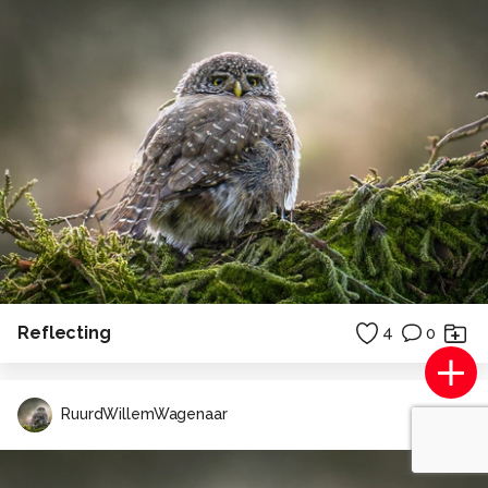
Reflecting
4
0
RuurdWillemWagenaar