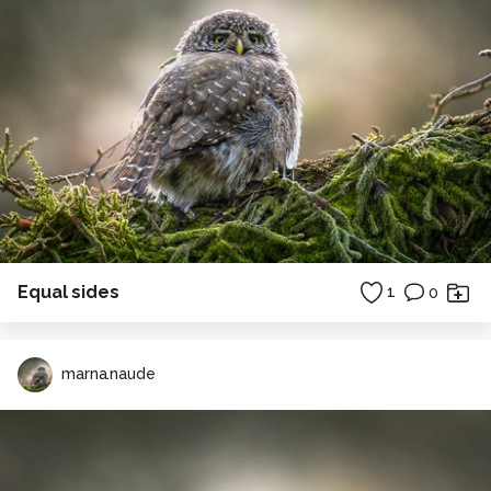
Equal sides
1
0
marna.naude