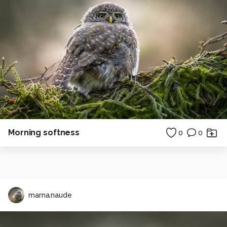
Morning softness
0
0
marna.naude