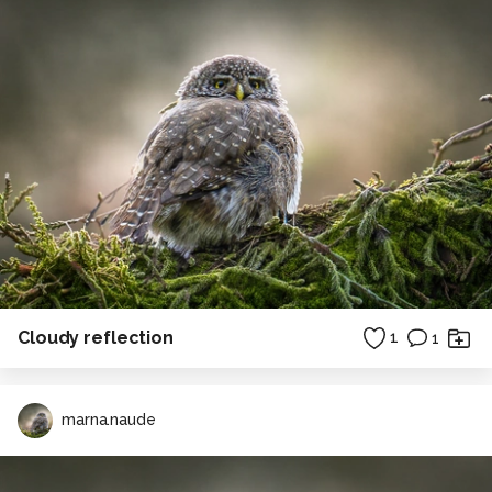
Cloudy reflection
1
1
marna.naude