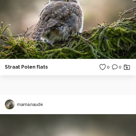
Straat Polen flats
0
0
marna.naude