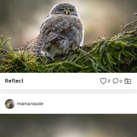
Reflect
2
0
marna.naude