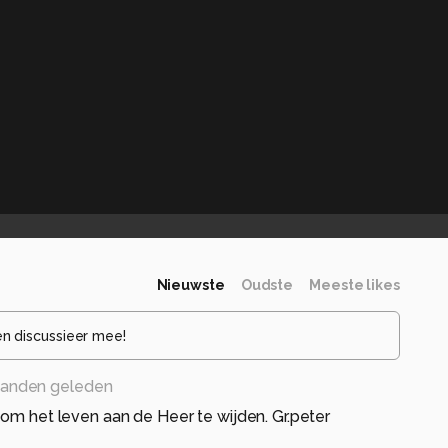
Nieuwste
Oudste
Meeste likes
en discussieer mee!
anden geleden
 om het leven aan de Heer te wijden. Gr.peter