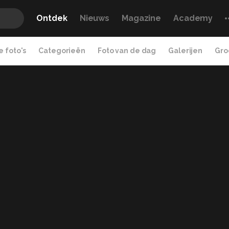
Ontdek
Nieuws
Magazine
Academy
 foto's
Categorieën
Foto van de dag
Galerijen
Gro