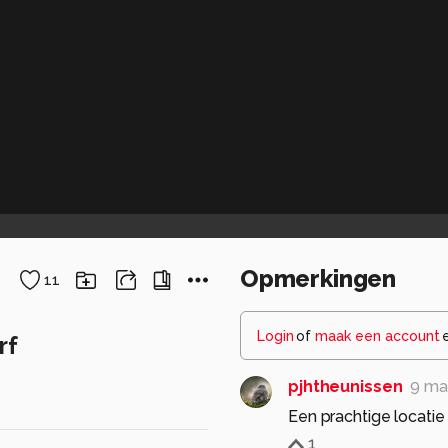
Opmerkingen
11
Login
of
maak een account
rf
pjhtheunissen
9 ma
Een prachtige locatie
1