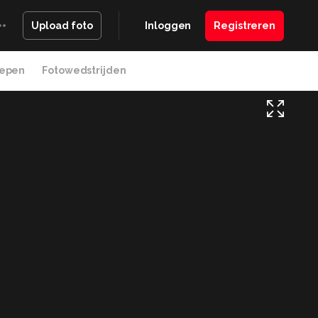
Inloggen
Registreren
Upload foto
epen
Fotowedstrijden