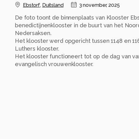
Ebstorf
,
Duitsland
3 november, 2025
De foto toont de binnenplaats van Klooster Eb
benedictijnenklooster in de buurt van het Noor
Nedersaksen.
Het klooster werd opgericht tussen 1148 en 11
Luthers klooster.
Het klooster functioneert tot op de dag van v
evangelisch vrouwenklooster.
De abdij bewaart een replica van de Ebstorf-
mappa mundi die het christelijke wereldbegrip 
vernietiging ervan in 1943. Het is één van de
ter wereld.
Tijdens de rondgang door een zeer gemotivee
tegen het eind veel aandacht besteedt. De mo
Alle rechten voorbehouden