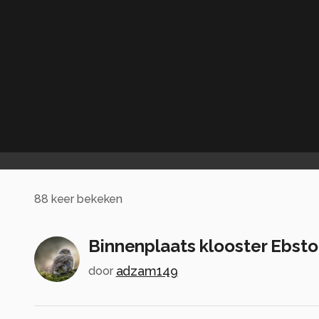
88
keer bekeken
Binnenplaats klooster Ebsto
adzam149
door