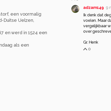
adzam149
9 
storf, een voormalig
Ik denk dat deg
d-Duitse Uelzen,
voelen. Maar da
vergelijkbaar w
over geschrev
67 en werd in 1524 een
Gr. Henk
andaag als een
0
kaart, een middeleeuwse
illustreerde voor de
MaryBruijn
9 maand
 6 overgebleven kopieën
Mooi vastgelegd!
Grt Mary
rde gids wordt hieraan
1
eite waard.