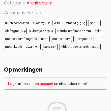
Categorie
Architectuur
Automatische tags
nikon corporation
nikon z50_2
vr 10-20mm f/4.5-5.6g
iso 100
diafragma ƒ/9
sluitertijd 1/250s
brandpuntafstand 18mm
spits
monochroomfotografie
toren
monochroom
doorspoelen
metselwerk
zwart-wit
baksteen
middeleeuwse architectuur
Opmerkingen
Login
of
maak een account
en discussieer mee!