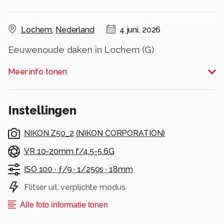
Lochem
,
Nederland
4 juni, 2026
Eeuwenoude daken in Lochem (G)
Alle rechten voorbehouden
Meer info tonen
Instellingen
NIKON Z50_2
(
NIKON CORPORATION
)
VR 10-20mm f/4.5-5.6G
ISO 100 ·
ƒ/9 ·
1/250s ·
18mm
Flitser uit, verplichte modus
Alle foto informatie tonen