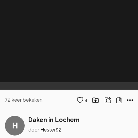
72
keer bekeken
4
Daken in Lochem
H
door
Hester52