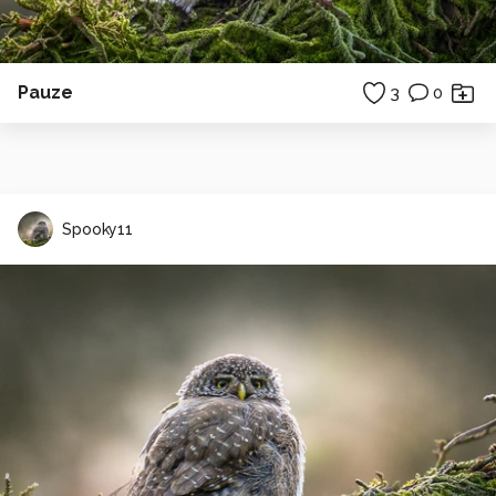
Pauze
3
0
Spooky11