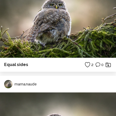
Equal sides
2
0
marna.naude