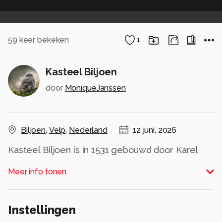
59
keer bekeken
1
Kasteel Biljoen
door
MoniqueJanssen
Biljoen
,
Velp
,
Nederland
12 juni, 2026
Kasteel Biljoen is in 1531 gebouwd door Karel
van Gelre. Rond 1799 kwam er een nieuw soort
Meer info tonen
behang "papier zonder eind". Verschillende van
deze behangsels werden op Biljoen
aangebracht door de behanger Leopold Ott,
Instellingen
meester kamerbehanger' die hiervoor verniste