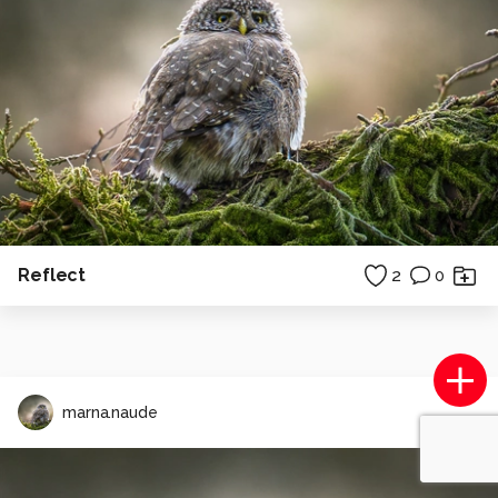
Reflect
2
0
marna.naude