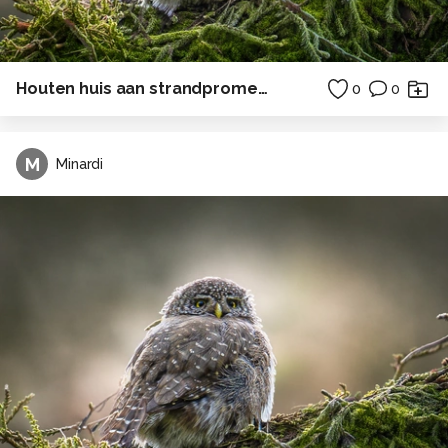
Houten huis aan strandpromenade
0
0
M
Minardi