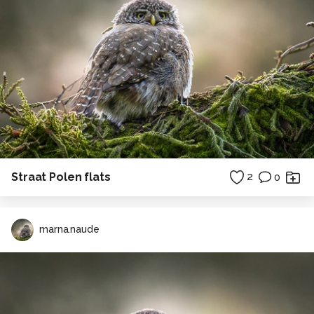
Straat Polen flats
2
0
marna.naude