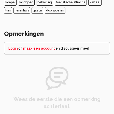
koepel
landgoed
bekroning
toeristische attractie
kasteel
tuin
herenhuis
gazon
doorspoelen
Opmerkingen
Login
of
maak een account
en discussieer mee!
Wees de eerste die een opmerking
achterlaat.