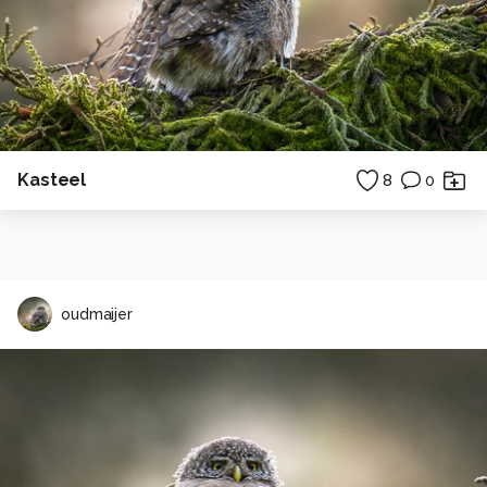
Kasteel
8
0
oudmaijer