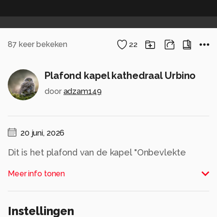
87
keer bekeken
22
Plafond kapel kathedraal Urbino
door
adzam149
20 juni, 2026
Dit is het plafond van de kapel "Onbevlekte
Ontvangenis" in de Kathedraal van Urbino in de
Meer info tonen
Italiaanse regio Le Marche. Het plafond en de
koepel vertonen complexe religieuze
voorstellingen die typisch zijn voor de
Instellingen
renaissancestijl in deze regio.