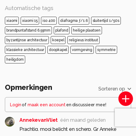
Automatische tags
xiaomi
xiaomi 15
iso 400
diafragma ƒ/1.6
sluitertijd 1/50s
brandpuntafstand 6.55mm
plafond
heilige plaatsen
byzantijnse architectuur
koepel
religieus instituut
klassieke architectuur
doopkapel
vormgeving
symmetrie
heiligdom
Opmerkingen
Sorteren op
Login
of
maak een account
en discussieer mee!
AnnekevanVliet
één maand geleden
Prachtig, mooi belicht en scherp. Gr Anneke