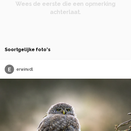
Wees de eerste die een opmerking
achterlaat.
Soortgelijke foto's
E
erwinvdl