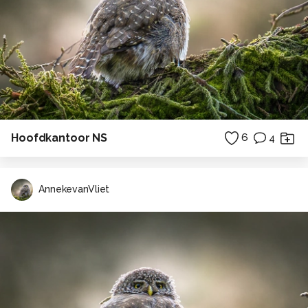
Hoofdkantoor NS
6
4
AnnekevanVliet