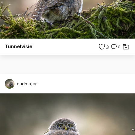
Tunnelvisie
3
0
oudmaijer