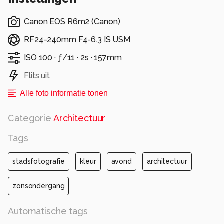
Canon EOS R6m2
(
Canon
)
RF24-240mm F4-6.3 IS USM
ISO 100 ·
ƒ/11 ·
2s ·
157mm
Flits uit
Alle foto informatie tonen
Categorie
Architectuur
Tags
stadsfotografie
kleur
avond
architectuur
zonsondergang
Automatische tags