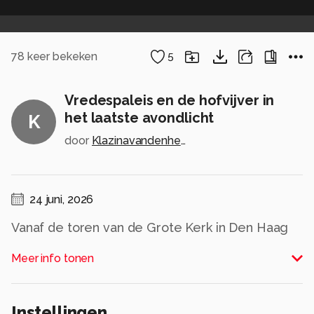
78
keer bekeken
5
Vredespaleis en de hofvijver in
het laatste avondlicht
K
door
Klazinavandenherik
24 juni, 2026
Vanaf de toren van de Grote Kerk in Den Haag
heb je een spectaculair uitzicht over de stad. En
Meer info tonen
als dan ook de lucht zo mooi kleurt…
Alle rechten voorbehouden
Instellingen