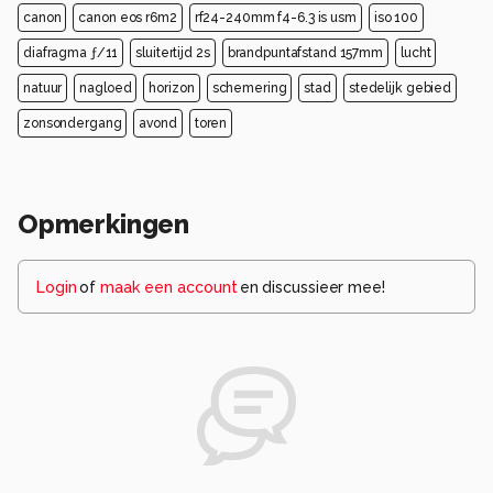
canon
canon eos r6m2
rf24-240mm f4-6.3 is usm
iso 100
diafragma ƒ/11
sluitertijd 2s
brandpuntafstand 157mm
lucht
natuur
nagloed
horizon
schemering
stad
stedelijk gebied
zonsondergang
avond
toren
Opmerkingen
Login
of
maak een account
en discussieer mee!