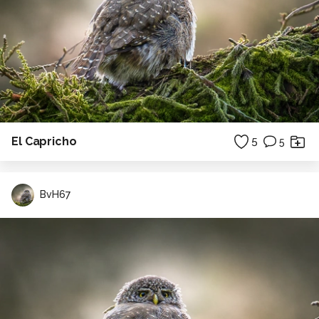
El Capricho
5
5
BvH67