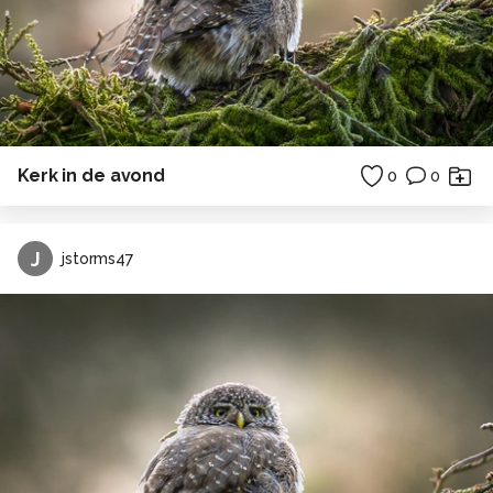
Kerk in de avond
0
0
J
jstorms47