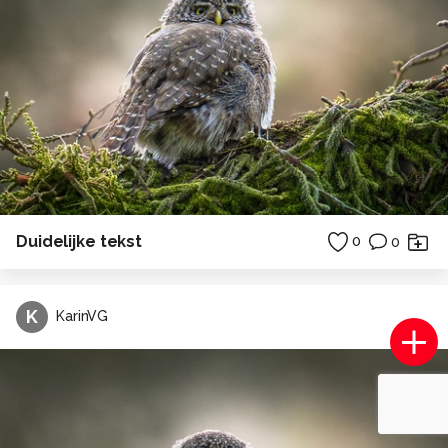
Duidelijke tekst
0
0
K
KarinVG