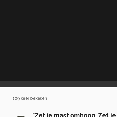
109
keer bekeken
"Zet je mast omhoog, Zet j