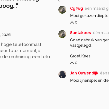
oog..."
Cgfwg
één maand g
Mooi gekozen diepte 
0
Santakees
één maa
i, 2026
Goed gebruik van ge
r hoge telefoonmast
vastgelegd.
rimeur foto momentje
Groet Kees
nen de omheining een foto
0
Jan Ouwendijk
één 
Mooi lijnenspel en d
Groetjes, Jan
0
oudmaijer
één maa