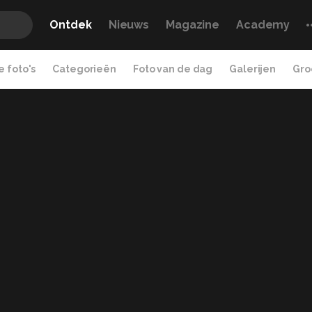
Ontdek
Nieuws
Magazine
Academy
 foto's
Categorieën
Foto van de dag
Galerijen
Gro