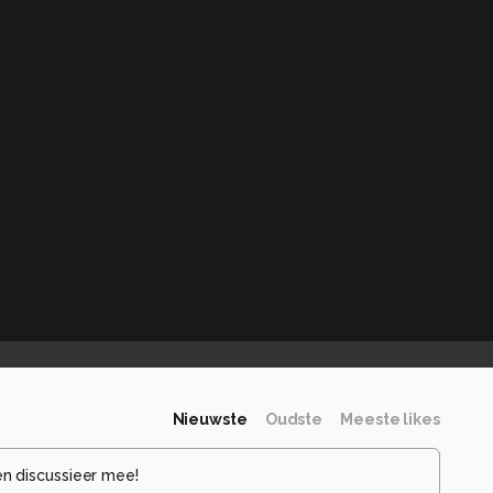
Nieuwste
Oudste
Meeste likes
en discussieer mee!