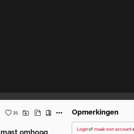
Opmerkingen
35
Login
of
maak een account
e mast omhoog