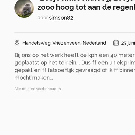
zooo hoog tot aan de regenb
simson82
door
Handelsweg
,
Vriezenveen
,
Nederland
25 jun
Bij ons op het werk heeft de kpn een 40 mete
geplaatst op het terrein... Dus ff een uniek p
gepakt en ff fatsoenlijk gevraagd of ik ff bin
mocht maken...
Alle rechten voorbehouden
Instellingen
Gebruikte apparatuur