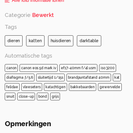
Alle foto informatie tonen
Categorie
Bewerkt
Tags
dieren
katten
huisdieren
darktable
Automatische tags
canon
canon eos 5d mark iv
ef17-40mm f/4l usm
iso 3200
diafragma ƒ/5.6
sluitertijd 1/15s
brandpuntafstand 40mm
kat
felidae
vleeseters
katachtigen
bakkebaarden
gewervelde
snuit
close-up
bond
grijs
Opmerkingen