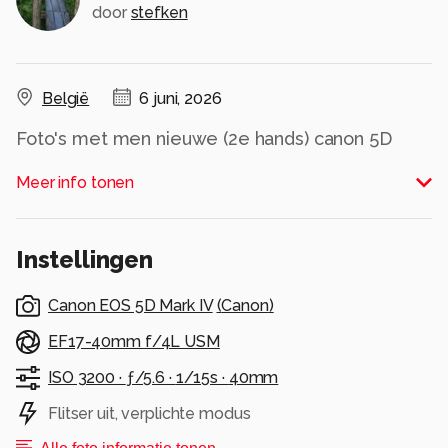
door
stefken
België
6 juni, 2026
Foto's met men nieuwe (2e hands) canon 5D
mark IV. Nabewerkt met darktable in Linux. Laat
Meer info tonen
maar weten wat jullie ervan denken...
Alle rechten voorbehouden
Instellingen
Canon EOS 5D Mark IV
(
Canon
)
EF17-40mm f/4L USM
ISO 3200 ·
ƒ/5.6 ·
1/15s ·
40mm
Flitser uit, verplichte modus