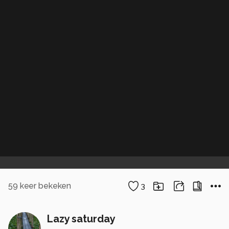
59
keer bekeken
3
Lazy saturday