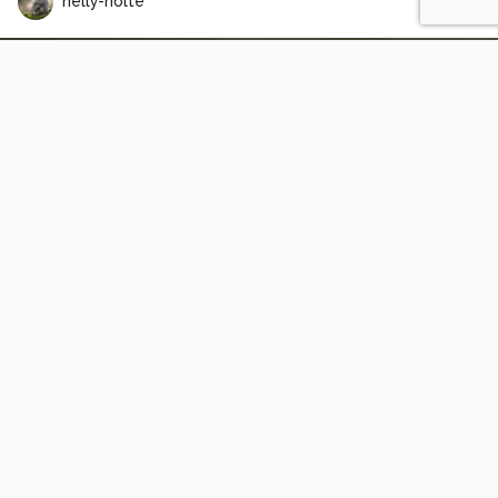
nelly-nolte
een beetje verliefd
5
2
T
Tanker