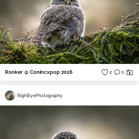
Ronker @ Conincxpop 2026
2
0
RightEyePhotography