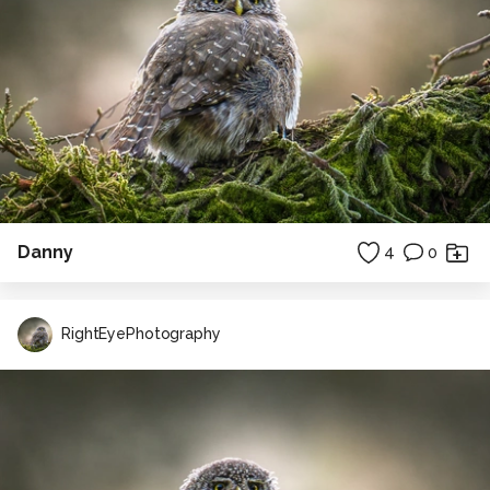
Danny
4
0
RightEyePhotography