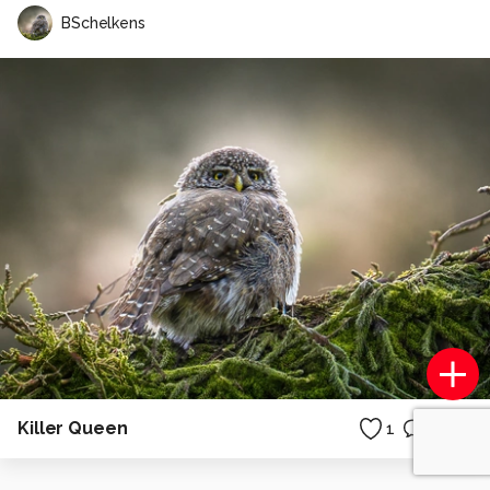
BSchelkens
Killer Queen
1
0