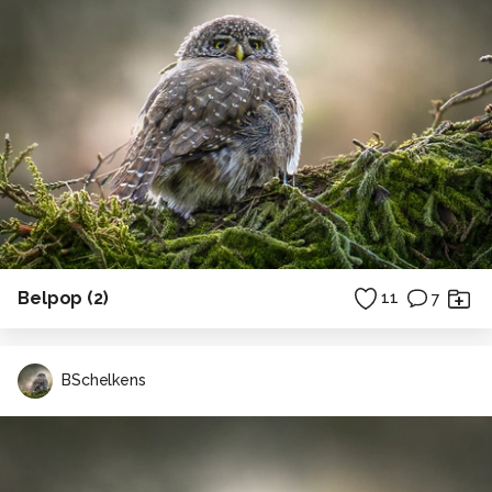
Belpop (2)
11
7
BSchelkens