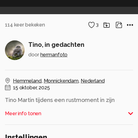
114
keer bekeken
3
Tino, in gedachten
door
hermanfoto
Hemmeland
,
Monnickendam
,
Nederland
15 oktober, 2025
Tino Martin tijdens een rustmoment in zijn
optreden op het HemmelandLive-festival
Meer info tonen
Alle rechten voorbehouden
Instellingen