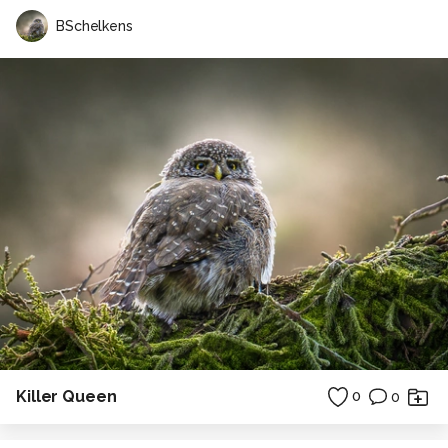
BSchelkens
Killer Queen
0
0