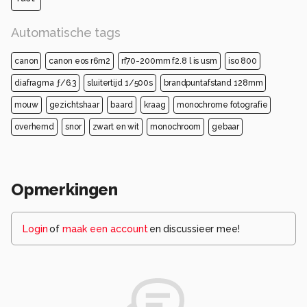
Automatische tags
canon
canon eos r6m2
rf70-200mm f2.8 l is usm
iso 800
diafragma ƒ/6.3
sluitertijd 1/500s
brandpuntafstand 128mm
mouw
gezichtshaar
baard
kraag
monochrome fotografie
overhemd
snor
zwart en wit
monochroom
gebaar
Opmerkingen
Login
of
maak een account
en discussieer mee!