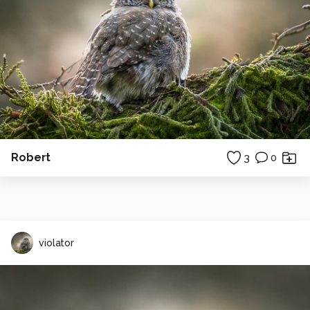
Robert
3
0
violator