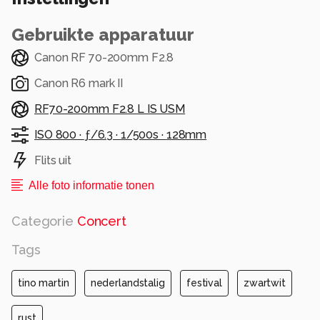
Gebruikte apparatuur
Canon RF 70-200mm F2.8
Canon R6 mark II
RF70-200mm F2.8 L IS USM
ISO 800 ·
ƒ/6.3 ·
1/500s ·
128mm
Flits uit
Alle foto informatie tonen
Categorie
Concert
Tags
tino martin
nederlandstalig
festival
zwartwit
rust