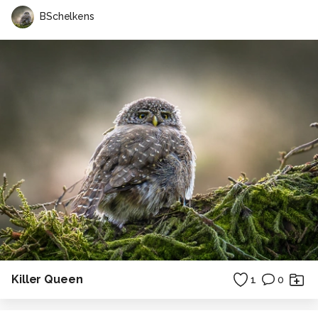
BSchelkens
Killer Queen
1
0