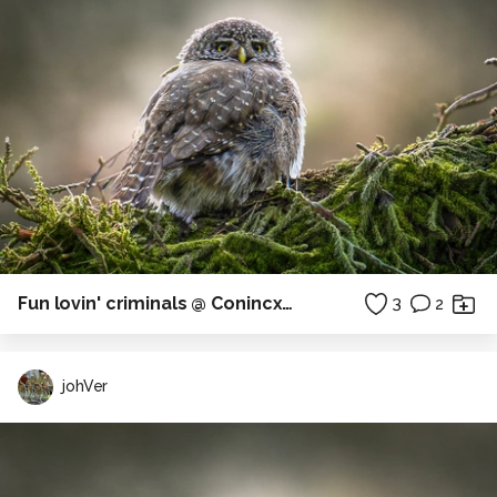
Fun lovin' criminals @ Conincxpop 2026
3
2
johVer