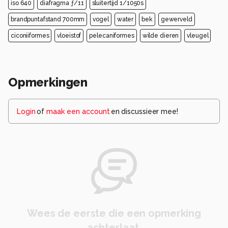
iso 640
diafragma ƒ/11
sluitertijd 1/1050s
brandpuntafstand 700mm
vogel
water
bek
gewerveld
ciconiiformes
vloeistof
pelecaniformes
wilde dieren
vleugel
Opmerkingen
Login
of
maak een account
en discussieer mee!
Wees de eerste die een opmerking
achterlaat.