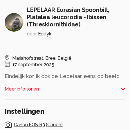
LEPELAAR Eurasian Spoonbill,
Platalea leucorodia - Ibissen
(Threskiornithidae)
door
Eddyk
Mariahofstraat
,
Bree
,
België
17 september, 2025
Eindelijk kon ik ook de Lepelaar eens op beeld
zetten. Lepelaars verblijven hier van februari tot
Meer info tonen
ongeveer september/oktober en dan gaan ze
overwinteren aan de West-Afrikaanse kust.
Alle rechten voorbehouden
Instellingen
Canon EOS R3
(
Canon
)