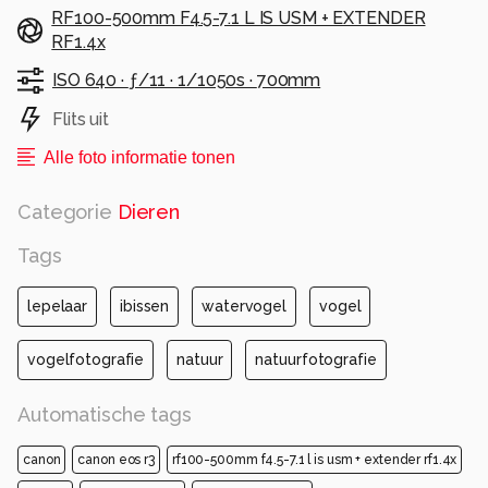
RF100-500mm F4.5-7.1 L IS USM + EXTENDER
RF1.4x
ISO 640 ·
ƒ/11 ·
1/1050s ·
700mm
Flits uit
Alle foto informatie tonen
Categorie
Dieren
Tags
lepelaar
ibissen
watervogel
vogel
vogelfotografie
natuur
natuurfotografie
Automatische tags
canon
canon eos r3
rf100-500mm f4.5-7.1 l is usm + extender rf1.4x