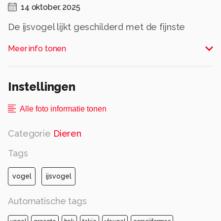
14 oktober, 2025
De ijsvogel lijkt geschilderd met de fijnste
kleuren van het palet van de natuur. Elk veertje
Meer info tonen
draagt een verhaal van stilte en precisie.
Alle rechten voorbehouden
Instellingen
Alle foto informatie tonen
Categorie
Dieren
Tags
vogel
ijsvogel
Automatische tags