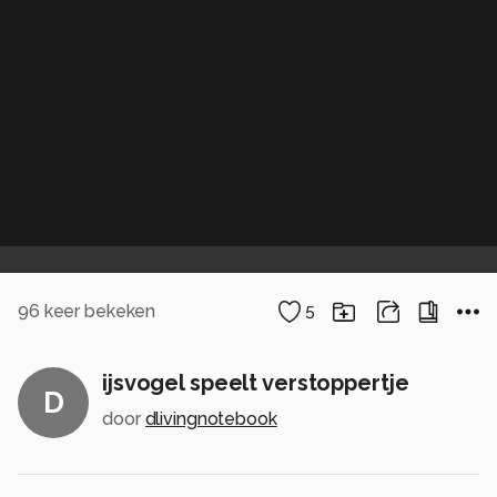
96
keer bekeken
5
ijsvogel speelt verstoppertje
D
door
dlivingnotebook