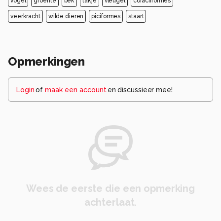
vogel
groente
bek
takje
vleugel
coraciiformes
veerkracht
wilde dieren
piciformes
staart
Opmerkingen
Login
of
maak een account
en discussieer mee!
Wees de eerste die een opmerking
achterlaat.