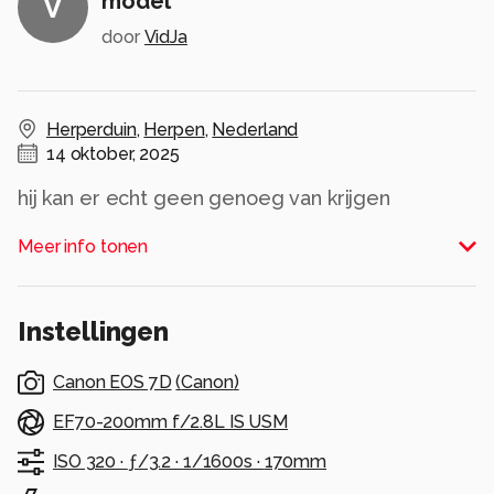
model
V
door
VidJa
Herperduin
,
Herpen
,
Nederland
14 oktober, 2025
hij kan er echt geen genoeg van krijgen
Alle rechten voorbehouden
Meer info tonen
Instellingen
Canon EOS 7D
(
Canon
)
EF70-200mm f/2.8L IS USM
ISO 320 ·
ƒ/3.2 ·
1/1600s ·
170mm