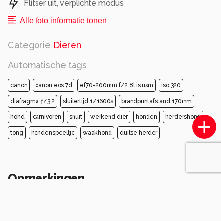
Flitser uit, verplichte modus
Alle foto informatie tonen
Categorie
Dieren
Automatische tags
canon
canon eos 7d
ef70-200mm f/2.8l is usm
iso 320
diafragma ƒ/3.2
sluitertijd 1/1600s
brandpuntafstand 170mm
hond
carnivoren
snuit
werkend dier
honden
herdershond
tong
hondenspeeltje
waakhond
duitse herder
Opmerkingen
Login
of
maak een account
en discussieer mee!