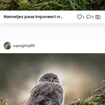
Mannetjes pauw imponeert vrouwtje
1
0
supergirl1966