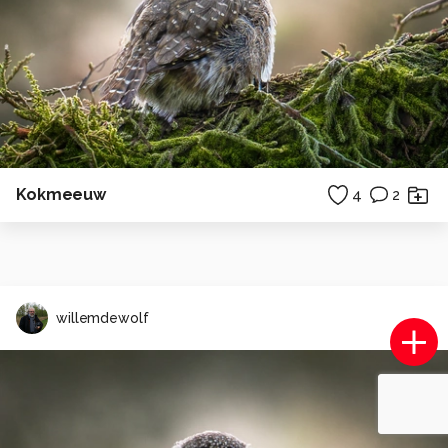
Kokmeeuw
4
2
willemdewolf