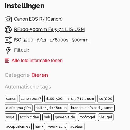
Instellingen
Canon EOS R7
(
Canon
)
RF100-500mm F4.5-7.1 L IS USM
ISO 3200 ·
ƒ/11 ·
1/8000s ·
500mm
Flits uit
Alle foto informatie tonen
Categorie
Dieren
Automatische tags
canon
canon eos r7
rf100-500mm f4.5-7.1 l is usm
iso 3200
diafragma ƒ/11
sluitertijd 1/8000s
brandpuntafstand 500mm
vogel
accipitridae
bek
gewervelde
roofvogel
vleugel
accipitriformes
havik
veerkracht
adelaar