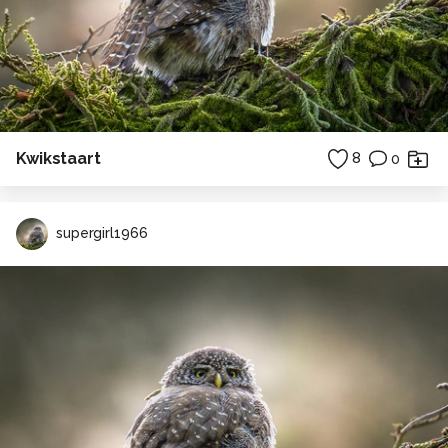
Kwikstaart
8
0
supergirl1966