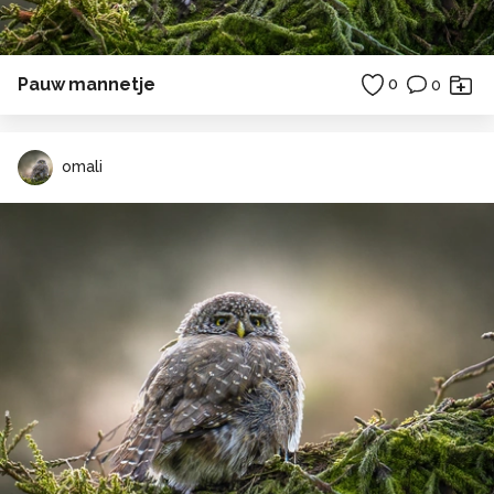
Pauw mannetje
0
0
omali