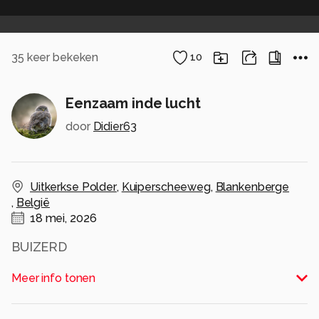
35
keer bekeken
10
Eenzaam inde lucht
door
Didier63
Uitkerkse Polder
,
Kuiperscheeweg
,
Blankenberge
,
België
18 mei, 2026
BUIZERD
Alle rechten voorbehouden
Meer info tonen