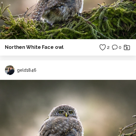
Northen White Face owl
2
0
geld1846