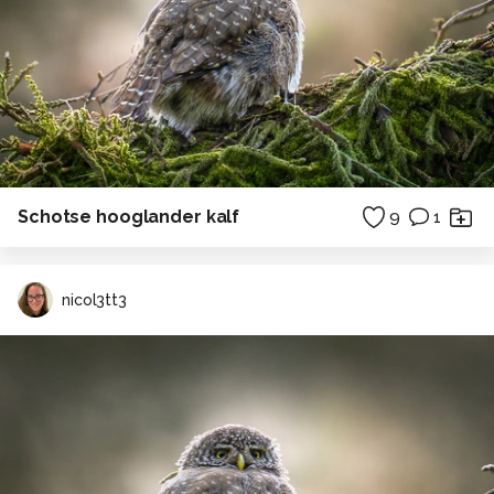
Schotse hooglander kalf
9
1
nicol3tt3