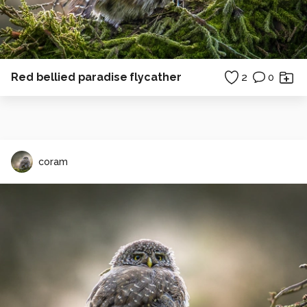
Red bellied paradise flycather
2
0
coram