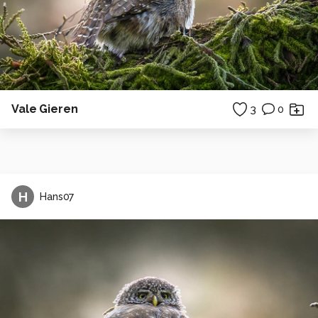
Vale Gieren
3
0
H
Hans07