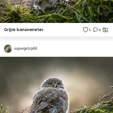
Grijze bananeneter
1
0
supergirl1966