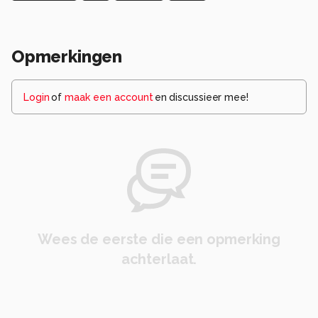
Opmerkingen
Login
of
maak een account
en discussieer mee!
Wees de eerste die een opmerking
achterlaat.