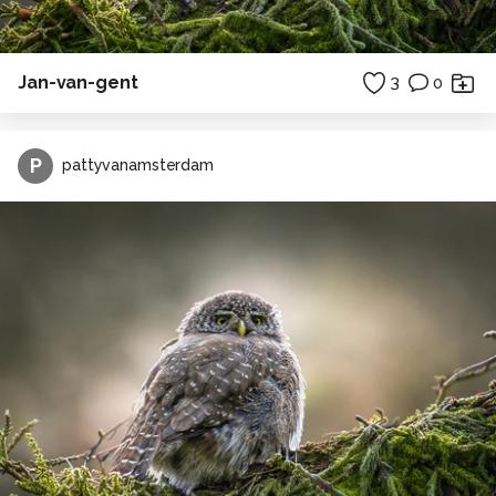
Jan-van-gent
3
0
P
pattyvanamsterdam