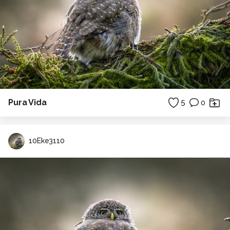
Pura Vida
5
0
10Eke3110