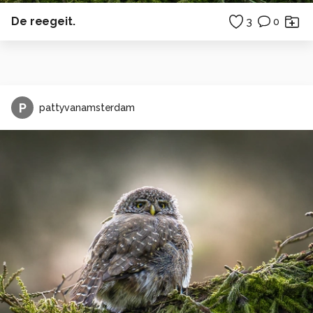
De reegeit.
3
0
P
pattyvanamsterdam