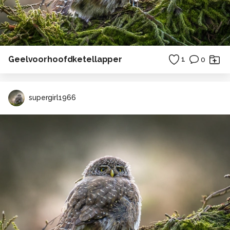
Geelvoorhoofdketellapper
1
0
supergirl1966