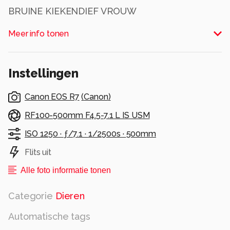
BRUINE KIEKENDIEF VROUW
Alle rechten voorbehouden
Meer info tonen
Instellingen
Canon EOS R7
(
Canon
)
RF100-500mm F4.5-7.1 L IS USM
ISO 1250 ·
ƒ/7.1 ·
1/2500s ·
500mm
Flits uit
Alle foto informatie tonen
Categorie
Dieren
Automatische tags