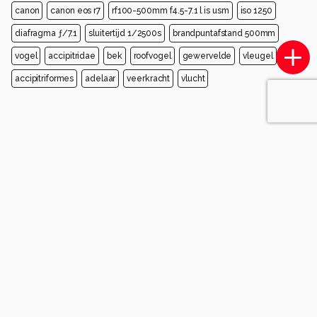
canon
canon eos r7
rf100-500mm f4.5-7.1 l is usm
iso 1250
diafragma ƒ/7.1
sluitertijd 1/2500s
brandpuntafstand 500mm
vogel
accipitridae
bek
roofvogel
gewervelde
vleugel
accipitriformes
adelaar
veerkracht
vlucht
Opmerkingen
Login
of
maak een account
en discussieer mee!
Daniek-2000
3 maanden geleden
Wauw echt prachtig scherp! En in de lucht! Wat
een geluk!
Groetjes Daniek
0