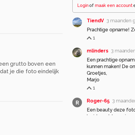
Login
of
maak een account
TiendV
3 maanden 
Prachtige opname! Z
1
mlinders
3 maanden
Een prachtige opnam
 een grutto boven een
kunnen maken! De ons
t je die foto eindelijk
Groetjes,
Marjo
1
Roger-65
3 maande
R
Een beauty deze foto
1