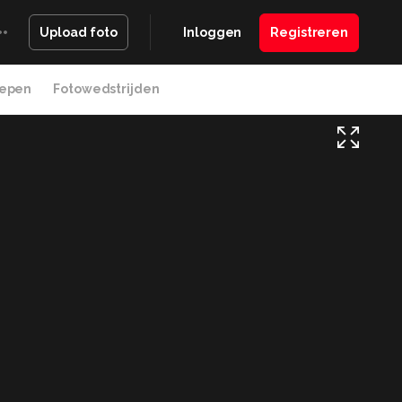
Inloggen
Registreren
Upload foto
epen
Fotowedstrijden