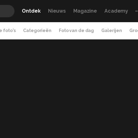
Ontdek
Nieuws
Magazine
Academy
 foto's
Categorieën
Foto van de dag
Galerijen
Gro