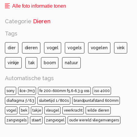
Alle foto informatie tonen
Categorie
Dieren
Tags
dier
dieren
vogel
vogels
vogelen
vink
vinkje
tak
boom
natuur
Automatische tags
sony
ilce-7m3
fe 200-600mm f5.6-6.3 g oss
iso 4000
diafragma ƒ/6.3
sluitertijd 1/800s
brandpuntafstand 600mm
vogel
bek
takje
vleugel
veerkracht
wilde dieren
zangvogels
staart
zangvogel
oude wereld vliegenvangers