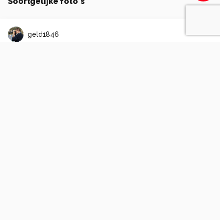
Soortgelijke foto's
geld1846
Vale Gieren
0
0