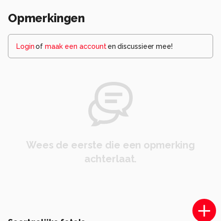
Opmerkingen
Login
of
maak een account
en discussieer mee!
Wees de eerste die een opmerking
achterlaat.