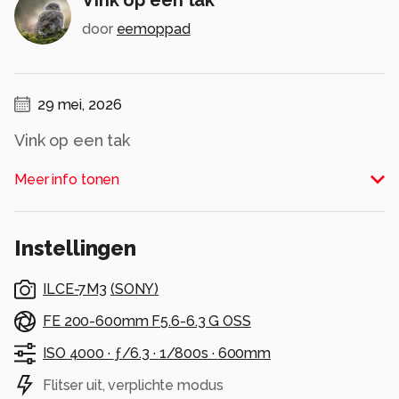
door
eemoppad
29 mei, 2026
Vink op een tak
Alle rechten voorbehouden
Meer info tonen
Instellingen
ILCE-7M3
(
SONY
)
FE 200-600mm F5.6-6.3 G OSS
ISO 4000 ·
ƒ/6.3 ·
1/800s ·
600mm
Flitser uit, verplichte modus