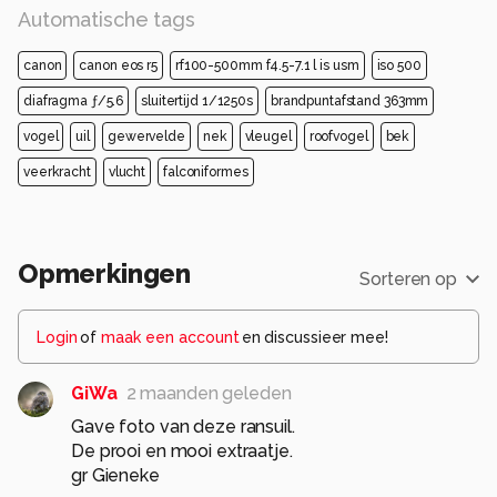
Automatische tags
canon
canon eos r5
rf100-500mm f4.5-7.1 l is usm
iso 500
diafragma ƒ/5.6
sluitertijd 1/1250s
brandpuntafstand 363mm
vogel
uil
gewervelde
nek
vleugel
roofvogel
bek
veerkracht
vlucht
falconiformes
Opmerkingen
Sorteren op
Login
of
maak een account
en discussieer mee!
GiWa
2 maanden geleden
Gave foto van deze ransuil.
De prooi en mooi extraatje.
gr Gieneke