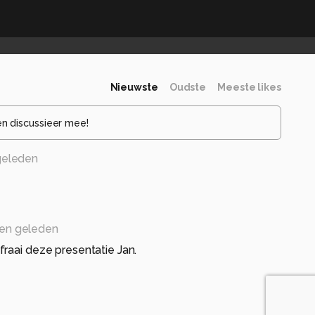
Nieuwste
Oudste
Meeste likes
en discussieer mee!
geleden
en geleden
raai deze presentatie Jan.