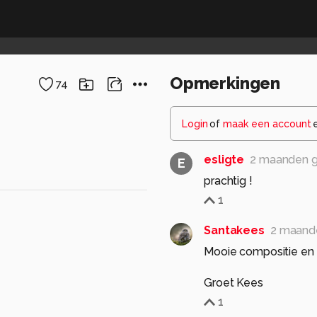
Opmerkingen
74
Login
of
maak een account
esligte
2 maanden 
E
prachtig !
1
Santakees
2 maand
Mooie compositie en f
Groet Kees
1