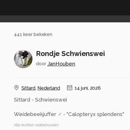
441
keer bekeken
Rondje Schwienswei
JanHouben
door
Sittard
,
Nederland
14 juni, 2026
Sittard - Schwienswei
Weidebeekjuffer ♂ - "Calopteryx splendens"
Alle rechten voorbehouden