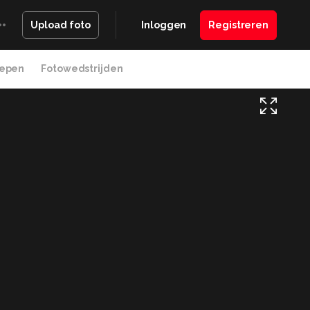
Inloggen
Registreren
Upload foto
epen
Fotowedstrijden