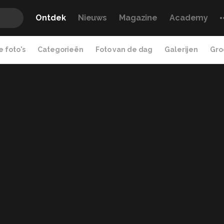
Ontdek
Nieuws
Magazine
Academy
 foto's
Categorieën
Foto van de dag
Galerijen
Gro