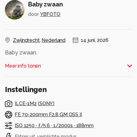
Baby zwaan
door
YBFOTO
Zwijndrecht
,
Nederland
14 juni, 2026
Baby zwaan.
Alle rechten voorbehouden
Meer info tonen
Instellingen
ILCE-1M2
(
SONY
)
FE 70-200mm F2.8 GM OSS II
ISO 1250 ·
ƒ/5.6 ·
1/2000s ·
188mm
Flitser uit, verplichte modus