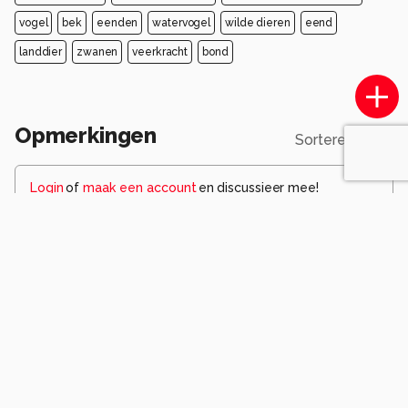
vogel
bek
eenden
watervogel
wilde dieren
eend
landdier
zwanen
veerkracht
bond
Opmerkingen
Sorteren op
Login
of
maak een account
en discussieer mee!
pjhtheunissen
één maand geleden
'N tien met 'n griffel.👍
Gr.Peter
1
jvriens
2 maanden geleden
leuk beeld
1