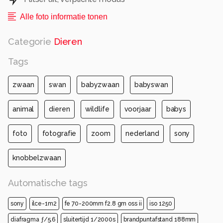
Alle foto informatie tonen
Categorie
Dieren
Tags
zwaan
swan
babyzwaan
babyswan
animal
dieren
wildlife
voorjaar
babys
foto
fotografie
zoom
nederland
sony
knobbelzwaan
Automatische tags
sony
ilce-1m2
fe 70-200mm f2.8 gm oss ii
iso 1250
diafragma ƒ/5.6
sluitertijd 1/2000s
brandpuntafstand 188mm