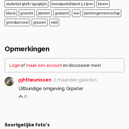
sluitertijd 5628/9505697s
brandpuntafstand 5.23mm
bloem
blauw
groente
planten
grasland
wei
plantengemeenschap
grondperceel
grassen
veld
Opmerkingen
Login
of
maak een account
en discussieer mee!
pjhtheunissen
2 maanden geleden
Uitbundige omgeving. Gr.peter
0
Soortgelijke foto's