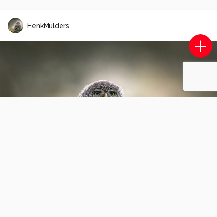
HenkMulders
Kievit (Vanellus vanellus)
0
0