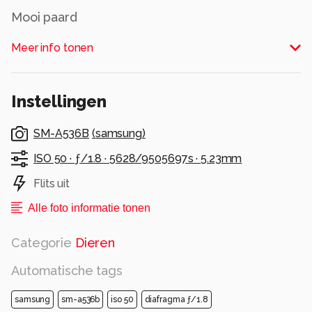
Mooi paard
Alle rechten voorbehouden
Meer info tonen
Instellingen
SM-A536B
(
samsung
)
ISO 50 ·
ƒ/1.8 ·
5628/9505697s ·
5.23mm
Flits uit
Alle foto informatie tonen
Categorie
Dieren
Automatische tags
samsung
sm-a536b
iso 50
diafragma ƒ/1.8