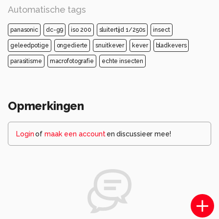
Automatische tags
panasonic
dc-g9
iso 200
sluitertijd 1/250s
insect
geleedpotige
ongedierte
snuitkever
kever
bladkevers
parasitisme
macrofotografie
echte insecten
Opmerkingen
Login
of
maak een account
en discussieer mee!