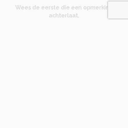
Wees de eerste die een opmerking
achterlaat.
Soortgelijke foto's
geld1846