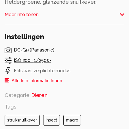
Heldergroene, glanzende snuitkever.
Alle rechten voorbehouden
Meer info tonen
Instellingen
DC-G9
(
Panasonic
)
ISO 200 ·
1/250s ·
Flits aan, verplichte modus
Alle foto informatie tonen
Categorie
Dieren
Tags
struiksnuitkever
insect
macro