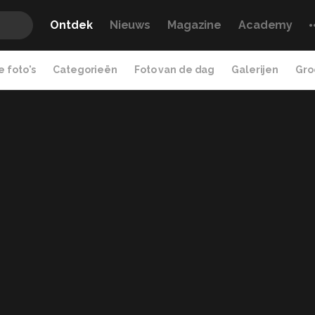
Ontdek
Nieuws
Magazine
Academy
 foto's
Categorieën
Foto van de dag
Galerijen
Gro