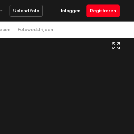
Inloggen
Registreren
Upload foto
epen
Fotowedstrijden