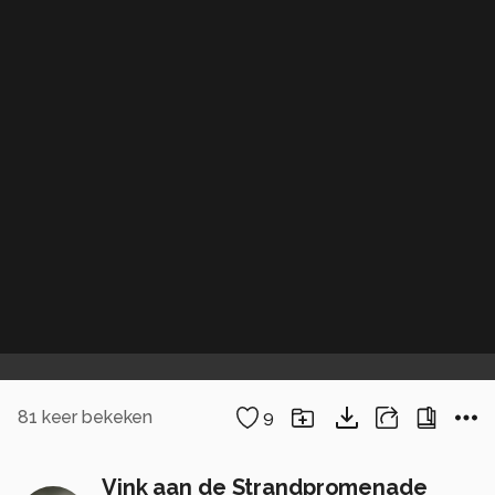
81
keer bekeken
9
Vink aan de Strandpromenade