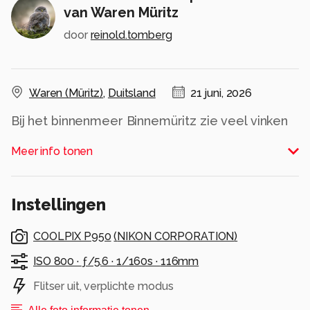
van Waren Müritz
door
reinold.tomberg
Waren (Müritz)
,
Duitsland
21 juni, 2026
Bij het binnenmeer Binnemüritz zie veel vinken
in de bomen
Meer info tonen
Alle rechten voorbehouden
Instellingen
COOLPIX P950
(
NIKON CORPORATION
)
ISO 800 ·
ƒ/5.6 ·
1/160s ·
116mm
Flitser uit, verplichte modus