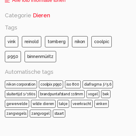
Alle foto informatie tonen
Categorie
Dieren
Tags
vink
reinold
tomberg
nikon
coolpic
p950
binnenmüritz
Automatische tags
nikon corporation
coolpix p950
iso 800
diafragma ƒ/5.6
sluitertijd 1/160s
brandpuntafstand 116mm
vogel
bek
gewervelde
wilde dieren
takje
veerkracht
vinken
zangvogels
zangvogel
staart