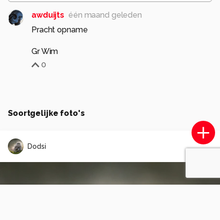
awduijts
één maand geleden
Pracht opname
Gr Wim
0
Soortgelijke foto's
Dodsi