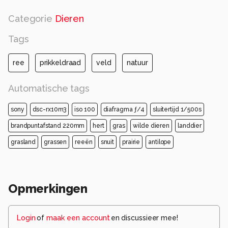
Categorie
Dieren
Tags
ree
prikkeldraad
veld
natuur
Automatische tags
sony
dsc-rx10m3
iso 100
diafragma ƒ/4
sluitertijd 1/500s
brandpuntafstand 220mm
hert
gras
wilde dieren
landdier
grasland
grassen
reeën
snuit
prairie
antilope
Opmerkingen
Login
of
maak een account
en discussieer mee!