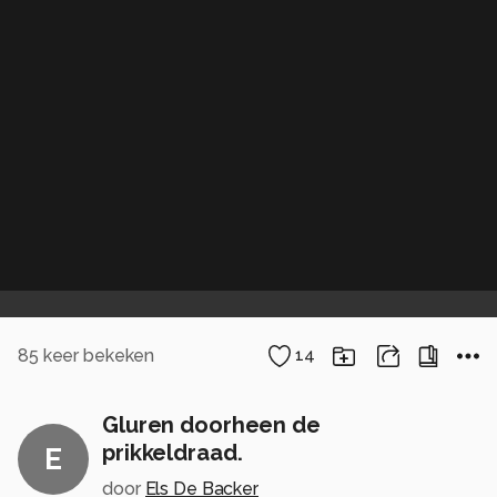
85
keer bekeken
14
Gluren doorheen de
prikkeldraad.
E
door
Els De Backer