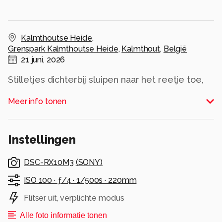
Kalmthoutse Heide
,
Grenspark Kalmthoutse Heide
,
Kalmthout
,
België
21 juni, 2026
Stilletjes dichterbij sluipen naar het reetje toe,
maar ze had me toch gezien,
Meer info tonen
Alle rechten voorbehouden
Instellingen
DSC-RX10M3
(
SONY
)
ISO 100 ·
ƒ/4 ·
1/500s ·
220mm
Flitser uit, verplichte modus
Alle foto informatie tonen