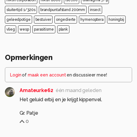
nikon corporation
nikon d800
iso 100
diafragma ƒ/9
sluitertijd 1/320s
brandpuntafstand 200mm
insect
geleedpotige
bestuiver
ongedierte
hymenoptera
honingbij
vlieg
wesp
parasitisme
plank
Opmerkingen
Login
of
maak een account
en discussieer mee!
Amateurke62
één maand geleden
Het geluid erbij en je krijgt kippenvel.
Gr. Patje
0