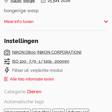
Aalter
,
België
25 juni, 2026
hongerige wesp
Alle rechten voorbehouden
Meer info tonen
Instellingen
NIKON D800
(
NIKON CORPORATION
)
ISO 100 ·
ƒ/9 ·
1/320s ·
200mm
Flitser uit, verplichte modus
Alle foto informatie tonen
Categorie
Dieren
Automatische tags