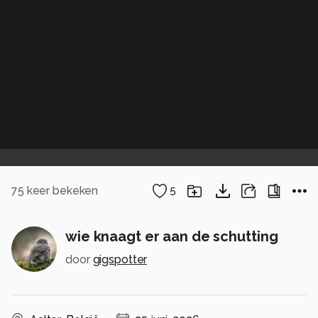
75
keer bekeken
5
wie knaagt er aan de schutting
door
gigspotter