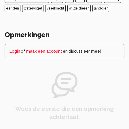
eenden
watervogel
veerkracht
wilde dieren
landdier
Opmerkingen
Login
of
maak een account
en discussieer mee!
Wees de eerste die een opmerking
achterlaat.