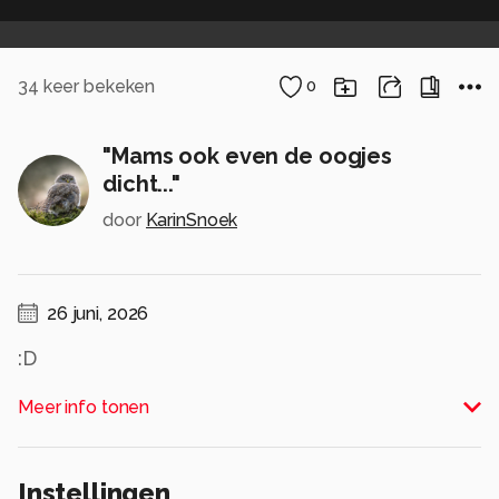
34
keer bekeken
0
"Mams ook even de oogjes
dicht..."
door
KarinSnoek
26 juni, 2026
:D
Alle rechten voorbehouden
Meer info tonen
Instellingen