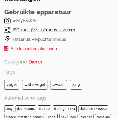
Gebruikte apparatuur
SonyRX10IV
ISO 100 ·
ƒ/4 ·
1/1000s ·
220mm
Flitser uit, verplichte modus
Alle foto informatie tonen
Categorie
Dieren
Tags
vogel
watervogel
zwaan
jong
Automatische tags
sony
dsc-rx10m4
iso 100
diafragma ƒ/4
sluitertijd 1/1000s
brandpuntafstand 220mm
vogel
bek
nek
zwanen
close-up