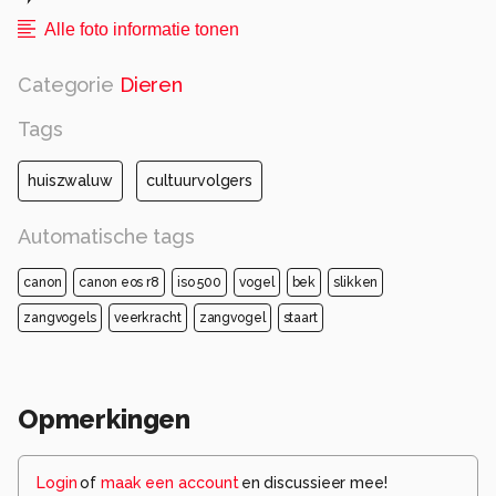
Alle foto informatie tonen
Categorie
Dieren
Tags
huiszwaluw
cultuurvolgers
Automatische tags
canon
canon eos r8
iso 500
vogel
bek
slikken
zangvogels
veerkracht
zangvogel
staart
Opmerkingen
Login
of
maak een account
en discussieer mee!