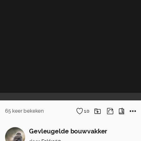
65
keer bekeken
10
Gevleugelde bouwvakker