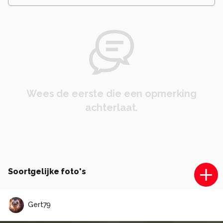
Wees de eerste die een opmerking
achterlaat.
Soortgelijke foto's
Gert79