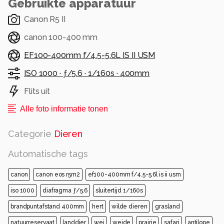
Gebruikte apparatuur
Canon R5 II
canon 100-400 mm
EF100-400mm f/4.5-5.6L IS II USM
ISO 1000 ·
ƒ/5.6 ·
1/160s ·
400mm
Flits uit
Alle foto informatie tonen
Categorie
Dieren
Automatische tags
canon
canon eos r5m2
ef100-400mm f/4.5-5.6l is ii usm
iso 1000
diafragma ƒ/5.6
sluitertijd 1/160s
brandpuntafstand 400mm
hert
wilde dieren
grasland
natuurreservaat
landdier
wei
weide
prairie
safari
antilope