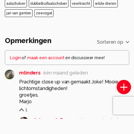
aalscholver
dubbelkuifaalscholver
veerkracht
wilde dieren
jan van genten
zeevogel
Opmerkingen
Sorteren op
Login
of
maak een account
en discussieer mee!
mlinders
één maand geleden
Prachtige close up van gemaakt Joke! Mooie
lichtomstandigheden!
groetjes,
Marjo
1
JokevandePoppe
één maand geleden
Met de lichtval was ik ook erg blij,