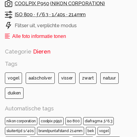
COOLPIX P950
(
NIKON CORPORATION
)
hun veren niet volledig waterdicht zijn.
ISO 800 ·
ƒ/6.3 ·
1/40s ·
214mm
Alle rechten voorbehouden
Flitser uit, verplichte modus
Alle foto informatie tonen
Categorie
Dieren
Tags
vogel
aalscholver
visser
zwart
natuur
duiken
Automatische tags
nikon corporation
coolpix p950
iso 800
diafragma ƒ/6.3
sluitertijd 1/40s
brandpuntafstand 214mm
bek
vogel