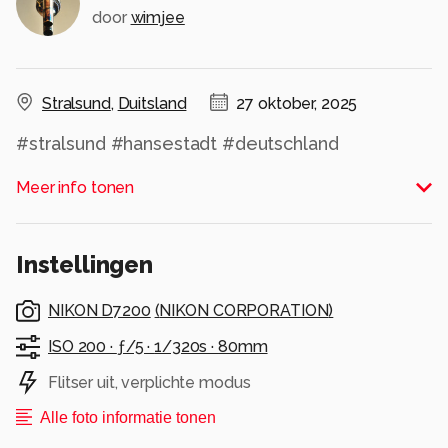
door
wimjee
Stralsund
,
Duitsland
27 oktober, 2025
#stralsund #hansestadt #deutschland
#germany
Meer info tonen
#hansestadtstralsund #vorpommern
#germanytourism #unesco #visitgermany
#ostsee #balticsee #altstadt
Instellingen
#Wallensteintage #festival #middleages
#middleage
NIKON D7200
(
NIKON CORPORATION
)
#historical #history
#photography #photographylovers
ISO 200 ·
ƒ/5 ·
1/320s ·
80mm
#nikon #nikonphotography #nikonphoto
Flitser uit, verplichte modus
#iamnikon
#zoomnl #zoomnlfeedback #cameranu_nl
Alle foto informatie tonen