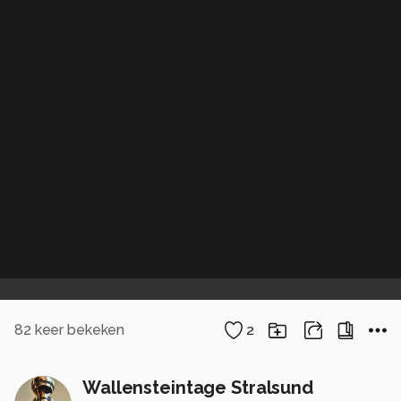
82
keer bekeken
2
Wallensteintage Stralsund