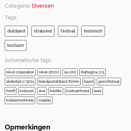
Categorie
Diversen
Alle rechten voorbehouden
Tags
duitsland
stralsund
festival
historisch
kostuum
Automatische tags
nikon corporation
nikon d7200
iso 200
diafragma ƒ/5
sluitertijd 1/320s
brandpuntafstand 80mm
baard
gezichtshaar
heeft
kostuum
snor
traditie
kostuumhoed
laars
kostuumontwerp
cosplay
Opmerkingen