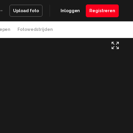
Inloggen
Registreren
Upload foto
epen
Fotowedstrijden