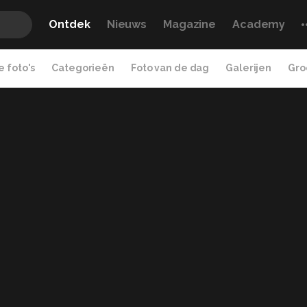
Ontdek
Nieuws
Magazine
Academy
 foto's
Categorieën
Foto van de dag
Galerijen
Gro