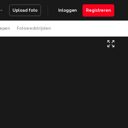
Inloggen
Registreren
Upload foto
epen
Fotowedstrijden