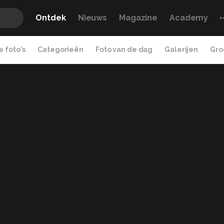
Ontdek
Nieuws
Magazine
Academy
 foto's
Categorieën
Foto van de dag
Galerijen
Gro