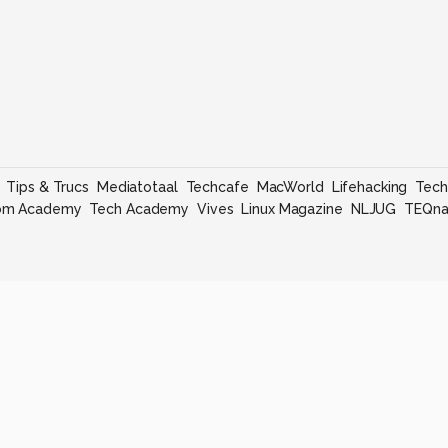
Tips & Trucs
Mediatotaal
Techcafe
MacWorld
Lifehacking
Tech
om Academy
Tech Academy
Vives
Linux Magazine
NLJUG
TEQna