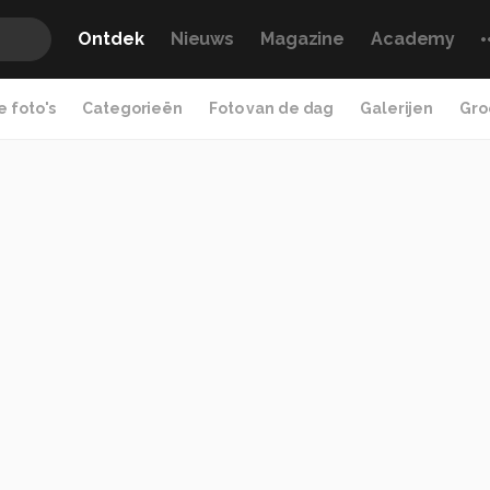
Ontdek
Nieuws
Magazine
Academy
 foto's
Categorieën
Foto van de dag
Galerijen
Gro