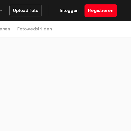
Inloggen
Registreren
Upload foto
epen
Fotowedstrijden