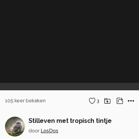
105
keer bekeken
3
Stilleven met tropisch tintje
door
LosDos