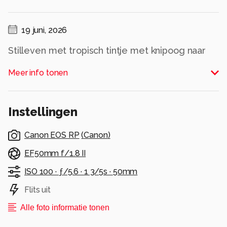
19 juni, 2026
Stilleven met tropisch tintje met knipoog naar
https://nl.wikipedia.org/wiki/Bestand:Albert_Eckh
Meer info tonen
1666_Brazilian_fruits.jpg
Alle rechten voorbehouden
Instellingen
Canon EOS RP
(
Canon
)
EF50mm f/1.8 II
ISO 100 ·
ƒ/5.6 ·
1 3/5s ·
50mm
Flits uit
Alle foto informatie tonen