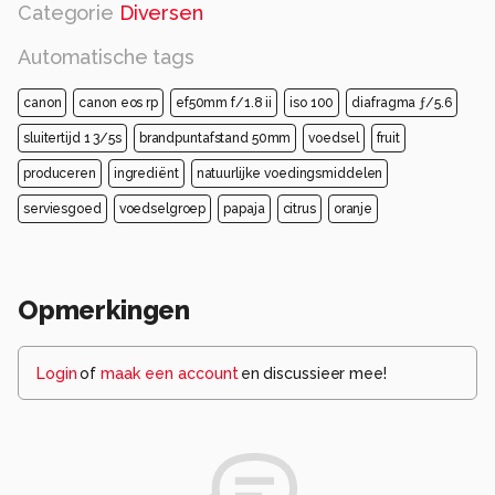
Categorie
Diversen
Automatische tags
canon
canon eos rp
ef50mm f/1.8 ii
iso 100
diafragma ƒ/5.6
sluitertijd 1 3/5s
brandpuntafstand 50mm
voedsel
fruit
produceren
ingrediënt
natuurlijke voedingsmiddelen
serviesgoed
voedselgroep
papaja
citrus
oranje
Opmerkingen
Login
of
maak een account
en discussieer mee!