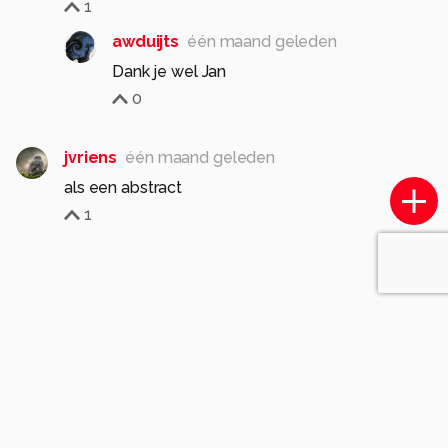
1
awduijts
één maand geleden
Dank je wel Jan
0
jvriens
één maand geleden
als een abstract
1
Soortgelijke foto's
MarianneEspeldoorn