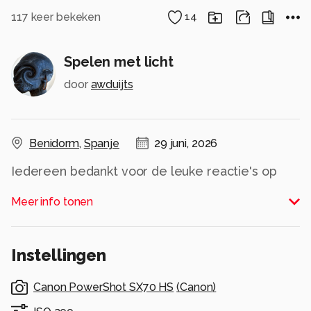
117
keer bekeken
14
Spelen met licht
door
awduijts
Benidorm
,
Spanje
29 juni, 2026
Iedereen bedankt voor de leuke reactie's op
mijn foto's
Meer info tonen
Alle rechten voorbehouden
Instellingen
Canon PowerShot SX70 HS
(
Canon
)