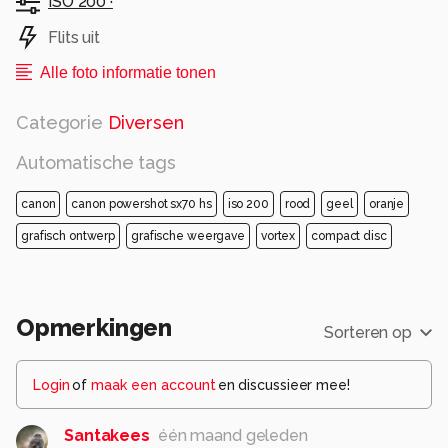
ISO 200 ·
Flits uit
Alle foto informatie tonen
Categorie
Diversen
Automatische tags
canon
canon powershot sx70 hs
iso 200
rood
geel
oranje
grafisch ontwerp
grafische weergave
vortex
compact disc
Opmerkingen
Sorteren op
Login
of
maak een account
en discussieer mee!
Santakees
één maand geleden