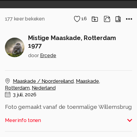
177
keer bekeken
16
Mistige Maaskade, Rotterdam
1977
door
Ercede
Maaskade / Noordereiland
,
Maaskade
,
Rotterdam
,
Nederland
3 juli, 2026
Foto gemaakt vanaf de toenmalige Willemsbrug
met
Meer info tonen
Olympus OM-1 en Zuiko 28mm op Tri-X film
Alle rechten voorbehouden