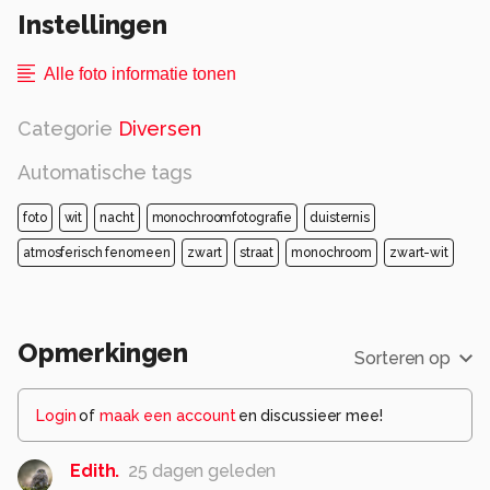
Instellingen
Alle foto informatie tonen
Categorie
Diversen
Automatische tags
foto
wit
nacht
monochroomfotografie
duisternis
atmosferisch fenomeen
zwart
straat
monochroom
zwart-wit
Opmerkingen
Sorteren op
Login
of
maak een account
en discussieer mee!
Edith.
25 dagen geleden