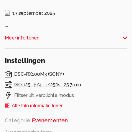
13 september, 2025
...
Alle rechten voorbehouden
Meer info tonen
Instellingen
DSC-RX100M3
(
SONY
)
ISO 125 ·
ƒ/4 ·
1/250s ·
25.7mm
Flitser uit, verplichte modus
Alle foto informatie tonen
Categorie
Evenementen