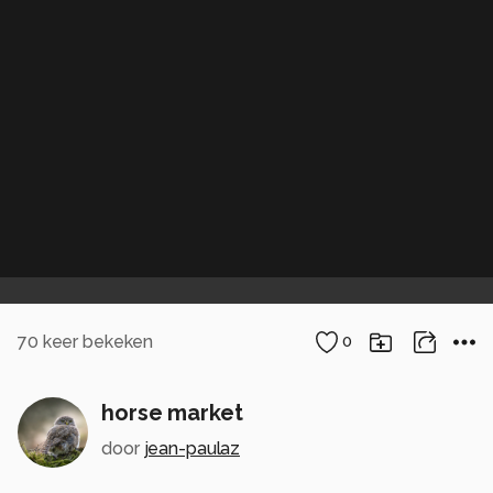
70
keer bekeken
0
horse market
door
jean-paulaz