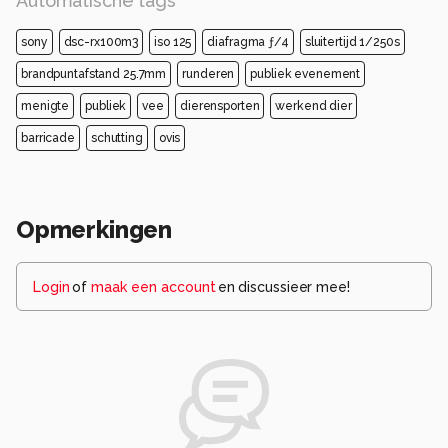
Automatische tags
sony
dsc-rx100m3
iso 125
diafragma ƒ/4
sluitertijd 1/250s
brandpuntafstand 25.7mm
runderen
publiek evenement
menigte
publiek
vee
dierensporten
werkend dier
barricade
schutting
ovis
Opmerkingen
Login
of
maak een account
en discussieer mee!