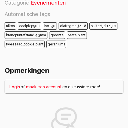
Categorie
Evenementen
Automatische tags
nikon
coolpix p900
iso 250
diafragma ƒ/2.8
sluitertijd 1/30s
brandpuntafstand 4.3mm
groente
vaste plant
tweezaadlobbige plant
geraniums
Opmerkingen
Login
of
maak een account
en discussieer mee!