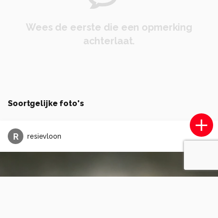
Wees de eerste die een opmerking
achterlaat.
Soortgelijke foto's
R
resievloon