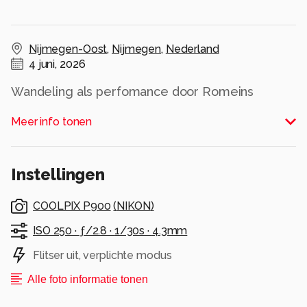
Nijmegen-Oost
,
Nijmegen
,
Nederland
4 juni, 2026
Wandeling als perfomance door Romeins
Nijmegen
Meer info tonen
Alle rechten voorbehouden
Instellingen
COOLPIX P900
(
NIKON
)
ISO 250 ·
ƒ/2.8 ·
1/30s ·
4.3mm
Flitser uit, verplichte modus
Alle foto informatie tonen