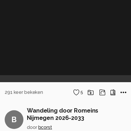
291
keer bekeken
5
Wandeling door Romeins
Nijmegen 2026-2033
B
door
bcorst