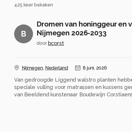
425
keer bekeken
Dromen van honinggeur en v
Nijmegen 2026-2033
B
bcorst
door
Nijmegen
,
Nederland
8 juni, 2026
Van gedroogde Liggend walstro planten hebb
speciale vulling voor matrassen en kussens gem
van Beeldend kunstenaar Boudewijn Corstiaens
werkelijkheid geworden.
Alle rechten voorbehouden