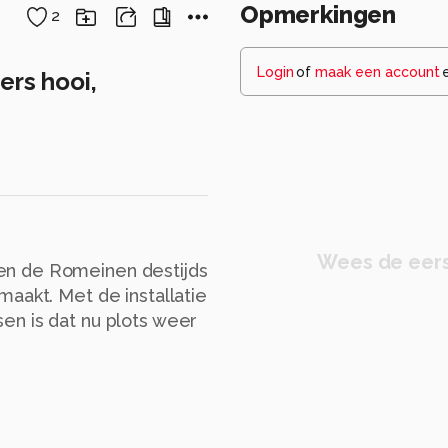
Opmerkingen
2
Login
of
maak een account
ers hooi,
Wees de eers
en de Romeinen destijds
aakt. Met de installatie
en is dat nu plots weer