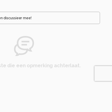
en discussieer mee!
te die een opmerking achterlaat.