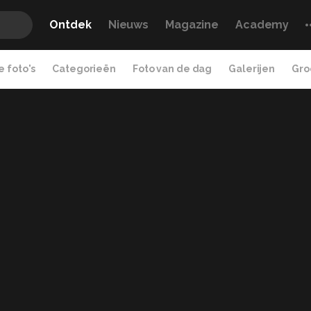
Ontdek
Nieuws
Magazine
Academy
 foto's
Categorieën
Foto van de dag
Galerijen
Gro