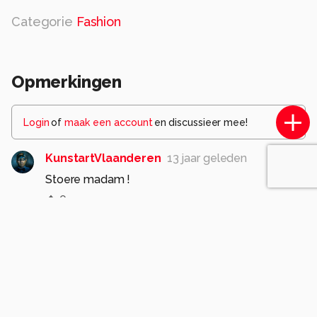
Categorie
Fashion
Opmerkingen
Login
of
maak een account
en discussieer mee!
KunstartVlaanderen
13 jaar geleden
Stoere madam !
0
Komt voor in