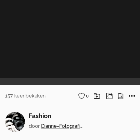
157
keer bekeken
0
Fashion
door
Dianne-Fotografie