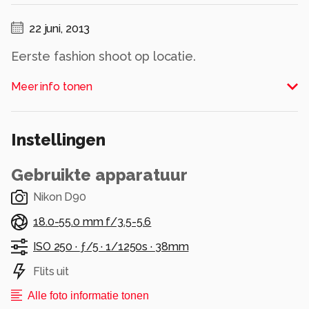
22 juni, 2013
Eerste fashion shoot op locatie.
Alle rechten voorbehouden
Meer info tonen
Instellingen
Gebruikte apparatuur
Nikon D90
18.0-55.0 mm f/3.5-5.6
ISO 250 ·
ƒ/5 ·
1/1250s ·
38mm
Flits uit
Alle foto informatie tonen