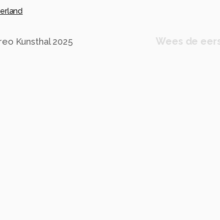
erland
Wees de eers
reo Kunsthal 2025
yan
art
mode