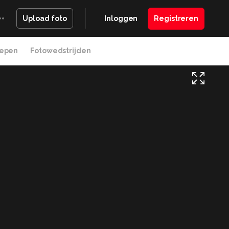
Inloggen
Registreren
Upload foto
epen
Fotowedstrijden