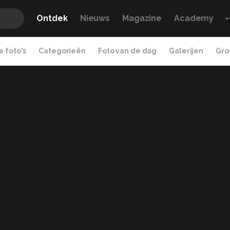
Ontdek
Nieuws
Magazine
Academy
 foto's
Categorieën
Foto van de dag
Galerijen
Gro