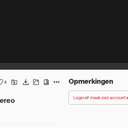
Opmerkingen
4
Login
of
maak een account
tereo