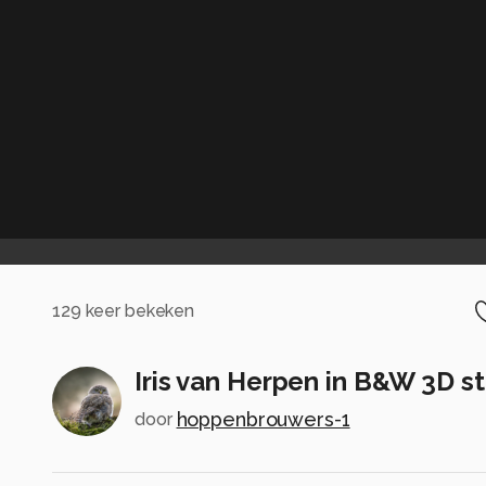
129
keer bekeken
Iris van Herpen in B&W 3D s
hoppenbrouwers-1
door