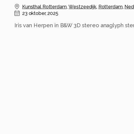
Kunsthal Rotterdam
,
Westzeedijk
,
Rotterdam
,
Ned
23 oktober, 2025
Iris van Herpen in B&W 3D stereo anaglyph ste
Alle rechten voorbehouden
Instellingen
Alle foto informatie tonen
Categorie
Fashion
Tags
iris van herpen
kunsthal
b&w
stereo
red/c
Automatische tags