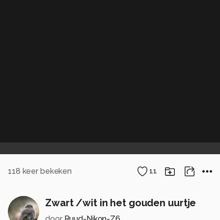
118
keer bekeken
11
Zwart /wit in het gouden uurtje
door
Ruud-Nikon-Z6