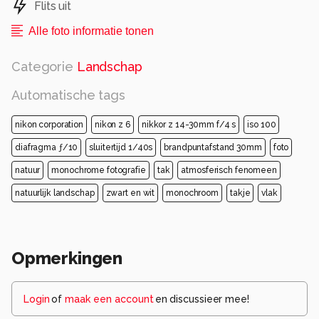
Flits uit
Alle foto informatie tonen
Categorie
Landschap
Automatische tags
nikon corporation
nikon z 6
nikkor z 14-30mm f/4 s
iso 100
diafragma ƒ/10
sluitertijd 1/40s
brandpuntafstand 30mm
foto
natuur
monochrome fotografie
tak
atmosferisch fenomeen
natuurlijk landschap
zwart en wit
monochroom
takje
vlak
Opmerkingen
Login
of
maak een account
en discussieer mee!