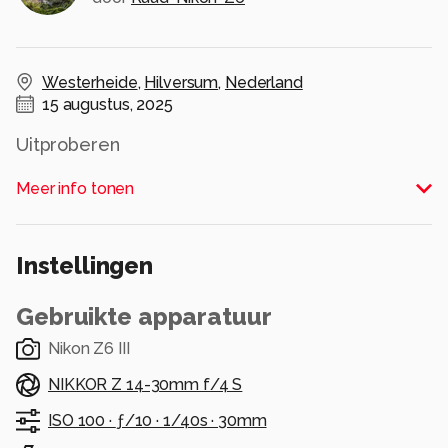
Westerheide
,
Hilversum
,
Nederland
15 augustus, 2025
Uitproberen
Alle rechten voorbehouden
Meer info tonen
Instellingen
Gebruikte apparatuur
Nikon Z6 III
NIKKOR Z 14-30mm f/4 S
ISO 100 ·
ƒ/10 ·
1/40s ·
30mm