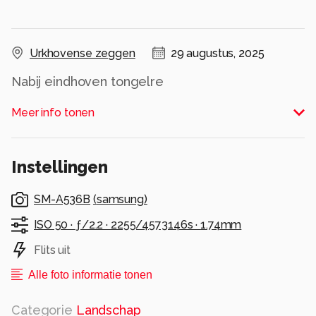
Urkhovense zeggen
29 augustus, 2025
Nabij eindhoven tongelre
Alle rechten voorbehouden
Meer info tonen
Instellingen
SM-A536B
(
samsung
)
ISO 50 ·
ƒ/2.2 ·
2255/4573146s ·
1.74mm
Flits uit
Alle foto informatie tonen
Categorie
Landschap