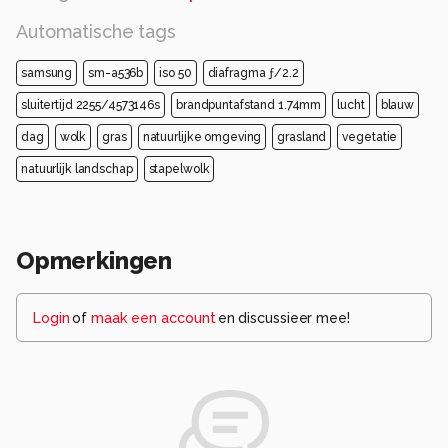
Automatische tags
samsung
sm-a536b
iso 50
diafragma ƒ/2.2
sluitertijd 2255/4573146s
brandpuntafstand 1.74mm
lucht
blauw
dag
wolk
gras
natuurlijke omgeving
grasland
vegetatie
natuurlijk landschap
stapelwolk
Opmerkingen
Login
of
maak een account
en discussieer mee!