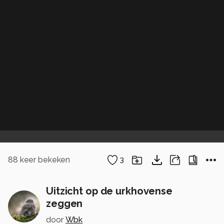
88
keer bekeken
3
Uitzicht op de urkhovense
zeggen
door
Wbk