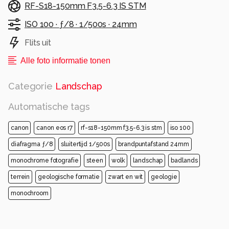
RF-S18-150mm F3.5-6.3 IS STM
ISO 100 ·
ƒ/8 ·
1/500s ·
24mm
Flits uit
Alle foto informatie tonen
Categorie
Landschap
Automatische tags
canon
canon eos r7
rf-s18-150mm f3.5-6.3 is stm
iso 100
diafragma ƒ/8
sluitertijd 1/500s
brandpuntafstand 24mm
monochrome fotografie
steen
wolk
landschap
badlands
terrein
geologische formatie
zwart en wit
geologie
monochroom