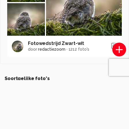
Fotowedstrijd Zwart-wit
door
redactiezoom
·
1212 foto's
Soortgelijke foto's
BarrieWesterink-