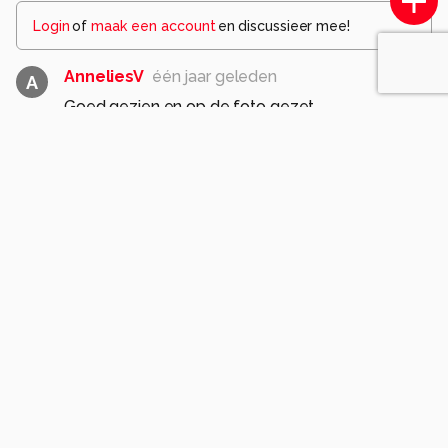
Login
of
maak een account
en discussieer mee!
AnneliesV
één jaar geleden
A
Goed gezien en op de foto gezet
0
Santakees
één jaar geleden
Zeker goed verstopt maar niet voor het oog van
jou Paul.
Groet Kees
0
ralderliefste
één jaar geleden
Mooi gebied. Krijg gelijk zin in vakantie.
0
awduijts
één jaar geleden