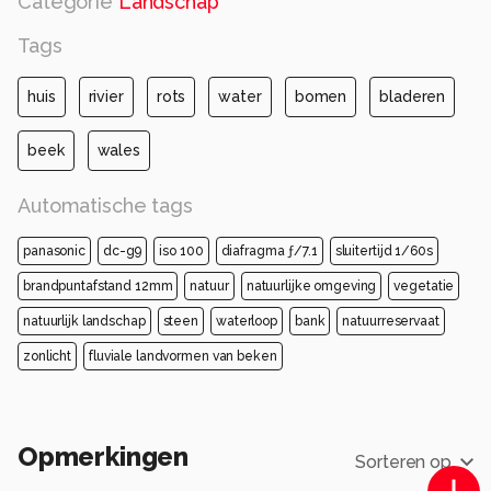
Categorie
Landschap
Tags
huis
rivier
rots
water
bomen
bladeren
beek
wales
Automatische tags
panasonic
dc-g9
iso 100
diafragma ƒ/7.1
sluitertijd 1/60s
brandpuntafstand 12mm
natuur
natuurlijke omgeving
vegetatie
natuurlijk landschap
steen
waterloop
bank
natuurreservaat
zonlicht
fluviale landvormen van beken
Opmerkingen
Sorteren op