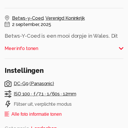
Betws-y-Coed
,
Verenigd Koninkrijk
2 september, 2025
Betws-Y-Coed is een mooi dorpje in Wales. Dit
huisje is mooi in verstop achter de bladeren van
Meer info tonen
een boom.
Alle rechten voorbehouden
Instellingen
DC-G9
(
Panasonic
)
ISO 100 ·
ƒ/7.1 ·
1/60s ·
12mm
Flitser uit, verplichte modus
Alle foto informatie tonen