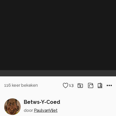
116
keer bekeken
13
Betws-Y-Coed
door
PaulvanVliet