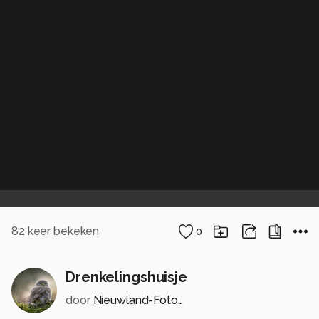
82
keer bekeken
0
Drenkelingshuisje
door
Nieuwland-Fotografie