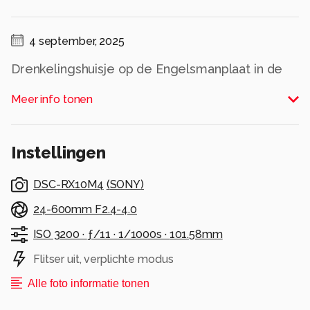
4 september, 2025
Drenkelingshuisje op de Engelsmanplaat in de
waddenzee
Meer info tonen
Alle rechten voorbehouden
Instellingen
DSC-RX10M4
(
SONY
)
24-600mm F2.4-4.0
ISO 3200 ·
ƒ/11 ·
1/1000s ·
101.58mm
Flitser uit, verplichte modus
Alle foto informatie tonen