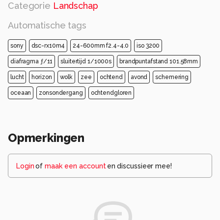
Categorie
Landschap
Automatische tags
sony
dsc-rx10m4
24-600mm f2.4-4.0
iso 3200
diafragma ƒ/11
sluitertijd 1/1000s
brandpuntafstand 101.58mm
lucht
horizon
wolk
zee
ochtend
avond
schemering
oceaan
zonsondergang
ochtendgloren
Opmerkingen
Login
of
maak een account
en discussieer mee!