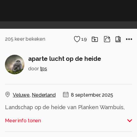
205
keer bekeken
19
aparte lucht op de heide
door
tps
Veluwe
,
Nederland
8 september, 2025
Landschap op de heide van Planken Wambuis,
met een bijzondere lucht waar de zonnestralen
Meer info tonen
door de wolken heen piepen.
Alle rechten voorbehouden