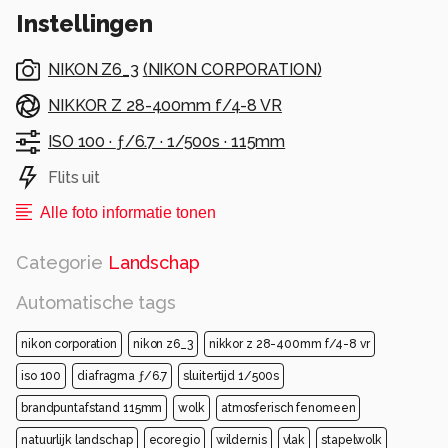
Instellingen
NIKON Z6_3
(
NIKON CORPORATION
)
NIKKOR Z 28-400mm f/4-8 VR
ISO 100 ·
ƒ/6.7 ·
1/500s ·
115mm
Flits uit
Alle foto informatie tonen
Categorie
Landschap
Automatische tags
nikon corporation
nikon z6_3
nikkor z 28-400mm f/4-8 vr
iso 100
diafragma ƒ/6.7
sluitertijd 1/500s
brandpuntafstand 115mm
wolk
atmosferisch fenomeen
natuurlijk landschap
ecoregio
wildernis
vlak
stapelwolk