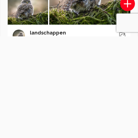
landschappen
door
tps
·
453 foto's
Soortgelijke foto's
PetraPauline