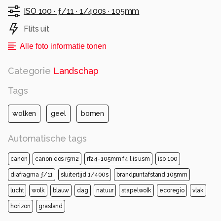
ISO 100 ·
ƒ/11 ·
1/400s ·
105mm
Flits uit
Alle foto informatie tonen
Categorie
Landschap
Tags
wolken
geel
bomen
Automatische tags
canon
canon eos r5m2
rf24-105mm f4 l is usm
iso 100
diafragma ƒ/11
sluitertijd 1/400s
brandpuntafstand 105mm
lucht
wolk
blauw
dag
natuur
stapelwolk
ecoregio
vlak
horizon
grasland