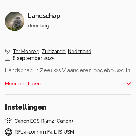
Landschap
door
lang
Ter Moere 3
,
Zuidzande
,
Nederland
8 september, 2025
Landschap in Zeeuws Vlaanderen opgebouwd in
laagjes.
Meer info tonen
Alle rechten voorbehouden
Instellingen
Canon EOS R5m2
(
Canon
)
RF24-105mm F4 L IS USM