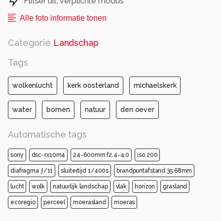
Flitser uit, verplichte modus
Alle foto informatie tonen
Categorie
Landschap
Tags
wolkenlucht
kerk oosterland
michaelskerk
water
bomen
natuur
den oever
Automatische tags
sony
dsc-rx10m4
24-600mm f2.4-4.0
iso 200
diafragma ƒ/11
sluitertijd 1/400s
brandpuntafstand 35.68mm
lucht
wolk
natuurlijk landschap
vlak
horizon
grasland
ecoregio
perceel
moerasland
moeras