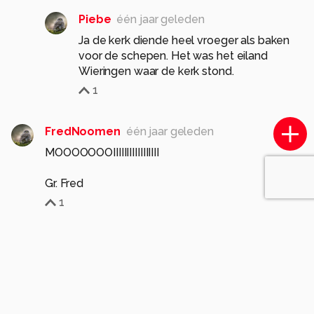
Piebe
één jaar geleden
Ja de kerk diende heel vroeger als baken
voor de schepen. Het was het eiland
Wieringen waar de kerk stond.
1
FredNoomen
één jaar geleden
MOOOOOOOIIIIIIIIIIIIIIIII
Gr. Fred
1
Piebe
één jaar geleden
Dank je Fred.
0
Tonny1946
één jaar geleden