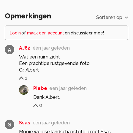
Opmerkingen
Sorteren op
Login
of
maak een account
en discussieer mee!
AJ62
één jaar geleden
A
Wat een ruim zicht
Een prachtige rustgevende foto
Gr. Albert
1
Piebe
één jaar geleden
Dank Albert.
0
Ssas
één jaar geleden
S
Mooie weidse landschapsfoto, groet Ssas