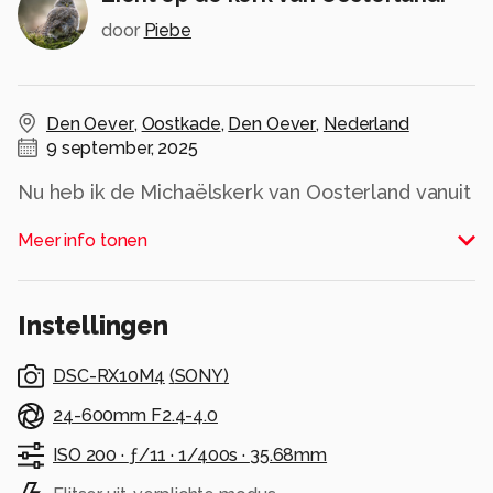
door
Piebe
Den Oever
,
Oostkade
,
Den Oever
,
Nederland
9 september, 2025
Nu heb ik de Michaëlskerk van Oosterland vanuit
de haven van Den Oever in beeld gebracht.
Meer info tonen
Groet Piebe
Alle rechten voorbehouden
Instellingen
DSC-RX10M4
(
SONY
)
24-600mm F2.4-4.0
ISO 200 ·
ƒ/11 ·
1/400s ·
35.68mm