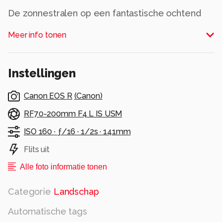
De zonnestralen op een fantastische ochtend
Alle rechten voorbehouden
Meer info tonen
Instellingen
Canon EOS R
(
Canon
)
RF70-200mm F4 L IS USM
ISO 160 ·
ƒ/16 ·
1/2s ·
141mm
Flits uit
Alle foto informatie tonen
Categorie
Landschap
Automatische tags