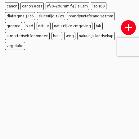
canon
canon eos r
rf70-200mm f4 l is usm
iso 160
diafragma ƒ/16
sluitertijd 1/2s
brandpuntafstand 141mm
groente
blad
natuur
natuurlijke omgeving
tak
atmosferisch fenomeen
hout
weg
natuurlijk landschap
vegetatie
Opmerkingen
Login
of
maak een account
en discussieer mee!